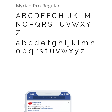
Myriad Pro Regular
A B C D E F G H I J K L M
N O P Q R S T U V W X Y
Z
a b c d e f g h i j k l m n
o p q r s t u v w x y z