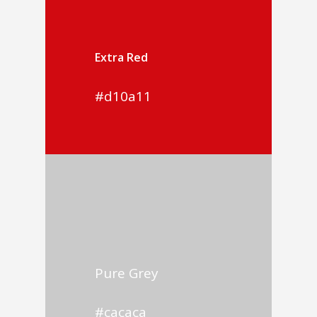
Extra Red
#d10a11
Pure Grey
#cacaca