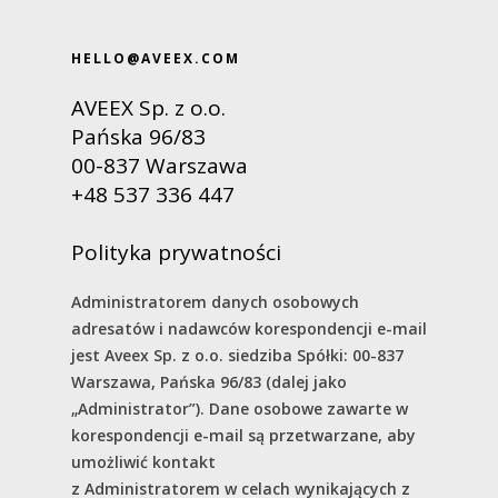
hello@aveex.com
Video Production
HELLO@AVEEX.COM
Creative Photography
AVEEX Sp. z o.o.
Loyality Programs
Pańska 96/83
Media House
00-837 Warszawa
+48 537 336 447
Polityka prywatności
Administratorem danych osobowych
adresatów i nadawców korespondencji e-mail
jest Aveex Sp. z o.o. siedziba Spółki: 00-837
Warszawa, Pańska 96/83 (dalej jako
„Administrator”). Dane osobowe zawarte w
korespondencji e-mail są przetwarzane, aby
umożliwić kontakt
z Administratorem w celach wynikających z