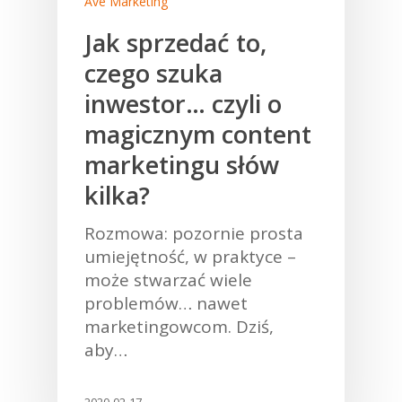
Aveex
Ave Marketing
Jak sprzedać to,
Kompetencje
czego szuka
Portfolio
Wszystkie
inwestor… czyli o
Branding
Agencja
magicznym content
Creative Design
Blog
Dlaczego
marketingu słów
Social Media
kilka?
Zarząd
Kontakt
Buzzmarketing
Zespół
Rozmowa: pozornie prosta
Public Realtions
umiejętność, w praktyce –
Klienci
może stwarzać wiele
Creative Events
problemów… nawet
hello@aveex.com
Video Production
marketingowcom. Dziś,
aby…
Creative Photography
Loyality Programs