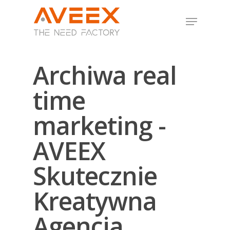
Archiwa real
Hit enter to search or ESC to close
time
marketing -
AVEEX
Skutecznie
Kreatywna
Agencja